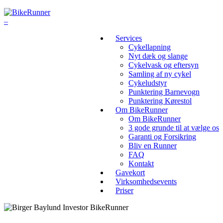
Services
Cykellapning
Nyt dæk og slange
Cykelvask og eftersyn
Samling af ny cykel
Cykeludstyr
Punktering Barnevogn
Punktering Kørestol
Om BikeRunner
Om BikeRunner
3 gode grunde til at vælge os
Garanti og Forsikring
Bliv en Runner
FAQ
Kontakt
Gavekort
Virksomhedsevents
Priser