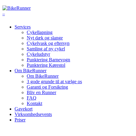
Services
Cykellapning
Nyt dæk og slange
Cykelvask og eftersyn
Samling af ny cykel
Cykeludstyr
Punktering Barnevogn
Punktering Kørestol
Om BikeRunner
Om BikeRunner
3 gode grunde til at vælge os
Garanti og Forsikring
Bliv en Runner
FAQ
Kontakt
Gavekort
Virksomhedsevents
Priser