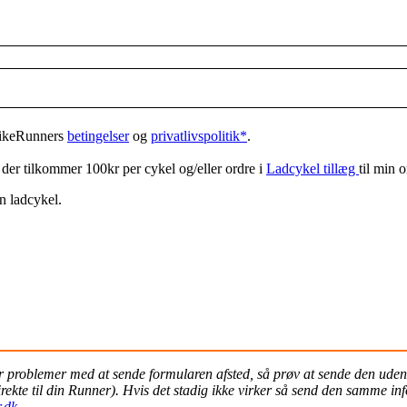
BikeRunners
betingelser
og
privatlivspolitik*
.
 der tilkommer 100kr per cykel og/eller ordre i
Ladcykel tillæg
til min 
n ladcykel.
 problemer med at sende formularen afsted, så prøv at sende den uden 
rekte til din Runner). Hvis det stadig ikke virker så send den samme in
.dk