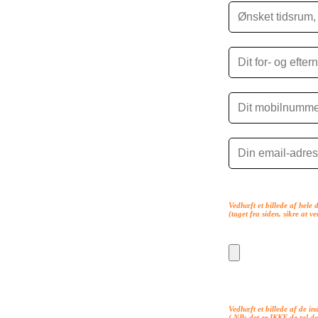
Vedhæft et billede af hele d
(taget fra siden, sikre at v
Vedhæft et billede af de in
( NB: det er
IKKE
de tal de