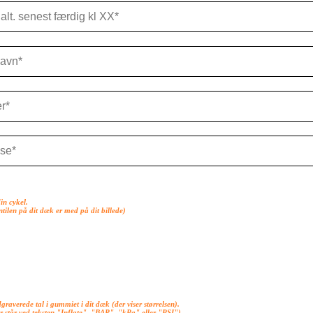
in cykel.
entilen på dit dæk er med på dit billede)
dgraverede tal i gummiet i dit dæk (der viser størrelsen).
r står ved teksten "Inflate", "BAR", "kPa" eller "PSI")