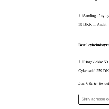
Samling af ny 
59 DKK
Andet -
Bestil cykeludstyr:
Ringeklokke 5
Cykelsadel 259 D
Læs kriterier for de