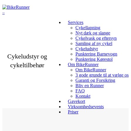
Services
Cykellapning
Nyt dæk og slange
Cykelvask og eftersyn
Samling af ny cykel
Cykeludstyr
Punktering Barnevogn
Cykeludstyr og
Punktering Kørestol
cykeltilbehør
Om BikeRunner
Om BikeRunner
3 gode grunde til at vælge os
Garanti og Forsikring
Bliv en Runner
FAQ
Kontakt
Gavekort
Virksomhedsevents
Priser