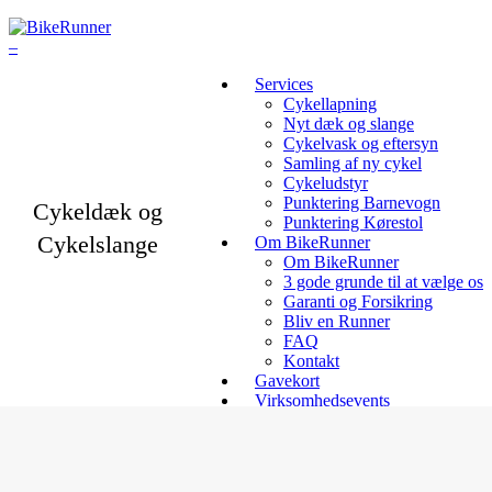
Services
Cykellapning
Nyt dæk og slange
Cykelvask og eftersyn
Samling af ny cykel
Cykeludstyr
Punktering Barnevogn
Cykeldæk og
Punktering Kørestol
Cykelslange
Om BikeRunner
Om BikeRunner
3 gode grunde til at vælge os
Garanti og Forsikring
Bliv en Runner
FAQ
Kontakt
Gavekort
Virksomhedsevents
Priser