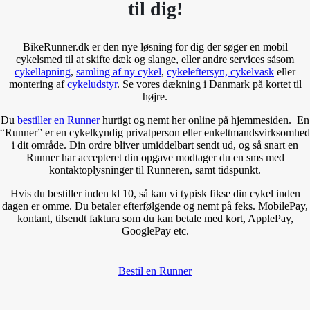
til dig!
BikeRunner.dk er den nye løsning for dig der søger en mobil
cykelsmed til at skifte dæk og slange, eller andre services såsom
cykellapning
,
samling af ny cykel
,
cykeleftersyn, cykelvask
eller
montering af
cykeludstyr
. Se vores dækning i Danmark på kortet til
højre.
Du
bestiller en Runner
hurtigt og nemt her online på hjemmesiden. En
“Runner” er en cykelkyndig privatperson eller enkeltmandsvirksomhed
i dit område. Din ordre bliver umiddelbart sendt ud, og så snart en
Runner har accepteret din opgave modtager du en sms med
kontaktoplysninger til Runneren, samt tidspunkt.
Hvis du bestiller inden kl 10, så kan vi typisk fikse din cykel inden
dagen er omme. Du betaler efterfølgende og nemt på feks. MobilePay,
kontant, tilsendt faktura som du kan betale med kort, ApplePay,
GooglePay etc.
Bestil en Runner