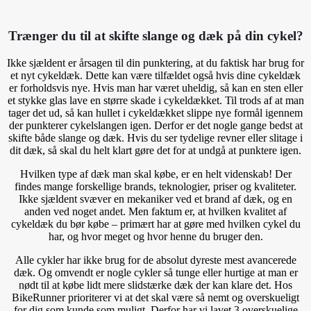
Trænger du til at skifte slange og dæk på din cykel?
Ikke sjældent er årsagen til din punktering, at du faktisk har brug for
et nyt cykeldæk. Dette kan være tilfældet også hvis dine cykeldæk
er forholdsvis nye. Hvis man har været uheldig, så kan en sten eller
et stykke glas lave en større skade i cykeldækket. Til trods af at man
tager det ud, så kan hullet i cykeldækket slippe nye formål igennem
der punkterer cykelslangen igen. Derfor er det nogle gange bedst at
skifte både slange og dæk. Hvis du ser tydelige revner eller slitage i
dit dæk, så skal du helt klart gøre det for at undgå at punktere igen.
Hvilken type af dæk man skal købe, er en helt videnskab! Der
findes mange forskellige brands, teknologier, priser og kvaliteter.
Ikke sjældent svæver en mekaniker ved et brand af dæk, og en
anden ved noget andet. Men faktum er, at hvilken kvalitet af
cykeldæk du bør købe – primært har at gøre med hvilken cykel du
har, og hvor meget og hvor henne du bruger den.
Alle cykler har ikke brug for de absolut dyreste mest avancerede
dæk. Og omvendt er nogle cykler så tunge eller hurtige at man er
nødt til at købe lidt mere slidstærke dæk der kan klare det. Hos
BikeRunner prioriterer vi at det skal være så nemt og overskueligt
for dig som kunde som muligt. Derfor har vi lavet 3 overskuelige