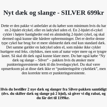
Nyt dæk og slange - SILVER 699kr
Dette er den pakke vi anbefaler at du køber som minimum hvis du har
en 2-hjulet elcykel, eller en ladcykel uden el. En 2-hjulet el-cykel
cykler i højere hastigheder end en almindelig 2-hjulet cykel, og skal
dermed også kunne tåle hårdere opbremsninger. Det er derfor denne
type cykel har brug for et mere slidstærkt dæk end kun standard dæk.
Det samme gælder en ladcykel uden el, som måske ikke cykler
hurtigere end feks. citybikes, men som af natur vejer mere og er tyngre
lastet. Så skal dit dæk også kunne klare mere. Du bør også købe “Ny
dæk og slange – Silver” – pakken hvis du ønsker mere
punkteringsresistente dæk til din hverdagscykel. Du skal være
opmærksom på at disse dæk ikke er “punkteringsfrie cykeldæk”, men
den korrekte term er punkteringsresistente.
Hvis du bestiller 2 nye dæk og slanger fra Silver-pakken samtidigt
(dvs. du skifter dæk og slange på 2 hjul), så giver vi dig rabat, og
du får det til 1199kr.