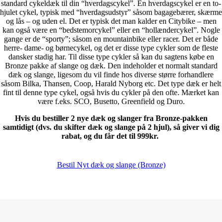
standard cykeldæk til din “hverdagscykel”. En hverdagscykel er en to-
hjulet cykel, typisk med “hverdagsudstyr” såsom bagagebærer, skærme
og lås – og uden el. Det er typisk det man kalder en Citybike – men
kan også være en “bedstemorcykel” eller en “hollændercykel”. Nogle
gange er de “sporty”; såsom en mountainbike eller racer. Det er både
herre- dame- og børnecykel, og det er disse type cykler som de fleste
dansker stadig har. Til disse type cykler så kan du sagtens købe en
Bronze pakke af slange og dæk. Den indeholder et normalt standard
dæk og slange, ligesom du vil finde hos diverse større forhandlere
såsom Bilka, Thansen, Coop, Harald Nyborg etc. Det type dæk er helt
fint til denne type cykel, også hvis du cykler på den ofte. Mærket kan
være f.eks. SCO, Busetto, Greenfield og Duro.
Hvis du bestiller 2 nye dæk og slanger fra Bronze-pakken
samtidigt (dvs. du skifter dæk og slange på 2 hjul), så giver vi dig
rabat, og du får det til 999kr.
Bestil Nyt dæk og slange (Bronze)