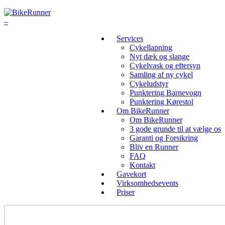
Services
Cykellapning
Nyt dæk og slange
Cykelvask og eftersyn
Samling af ny cykel
Cykeludstyr
Punktering Barnevogn
Punktering Kørestol
Om BikeRunner
Om BikeRunner
3 gode grunde til at vælge os
Garanti og Forsikring
Bliv en Runner
FAQ
Kontakt
Gavekort
Virksomhedsevents
Priser