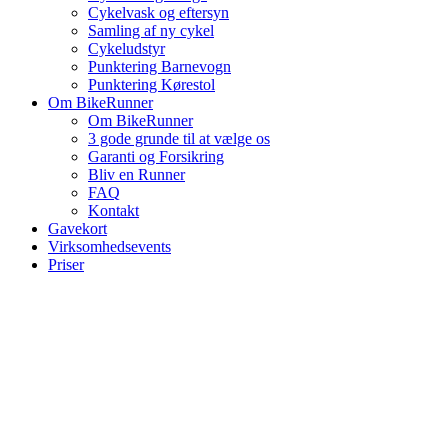
Cykelvask og eftersyn
Samling af ny cykel
Cykeludstyr
Punktering Barnevogn
Punktering Kørestol
Om BikeRunner
Om BikeRunner
3 gode grunde til at vælge os
Garanti og Forsikring
Bliv en Runner
FAQ
Kontakt
Gavekort
Virksomhedsevents
Priser